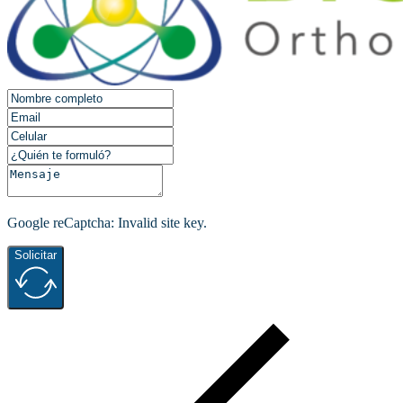
Google reCaptcha: Invalid site key.
Solicitar