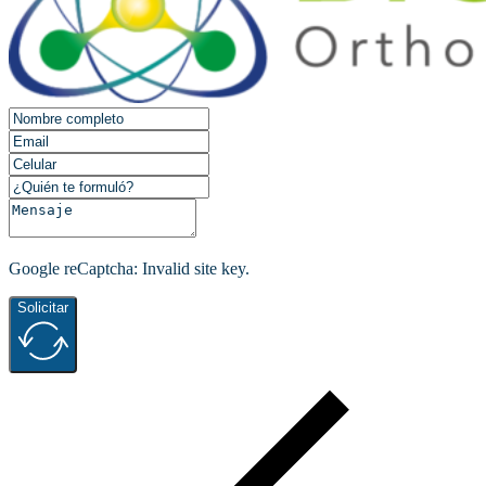
Google reCaptcha: Invalid site key.
Solicitar