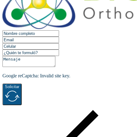
Google reCaptcha: Invalid site key.
Solicitar