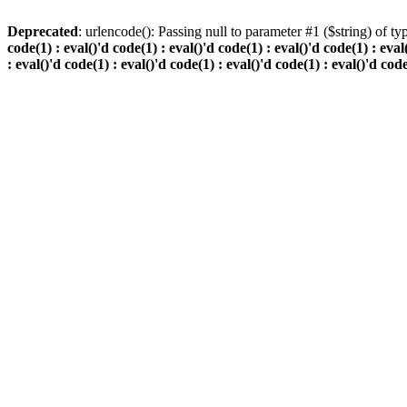
Deprecated
: urlencode(): Passing null to parameter #1 ($string) of ty
code(1) : eval()'d code(1) : eval()'d code(1) : eval()'d code(1) : eval
: eval()'d code(1) : eval()'d code(1) : eval()'d code(1) : eval()'d cod