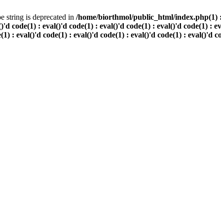
pe string is deprecated in
/home/biorthmol/public_html/index.php(1) : ev
()'d code(1) : eval()'d code(1) : eval()'d code(1) : eval()'d code(1) : e
e(1) : eval()'d code(1) : eval()'d code(1) : eval()'d code(1) : eval()'d c