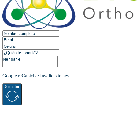
Google reCaptcha: Invalid site key.
Solicitar