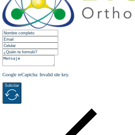
Google reCaptcha: Invalid site key.
Solicitar