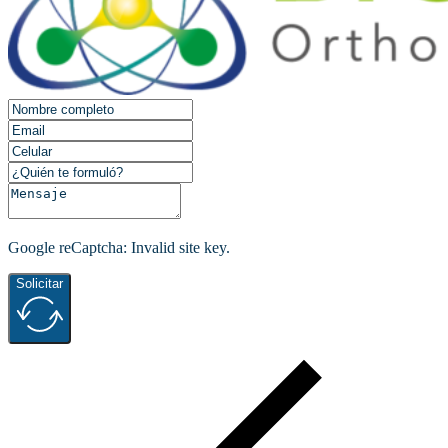
Google reCaptcha: Invalid site key.
Solicitar