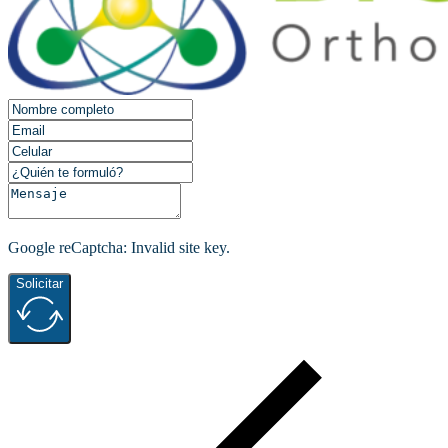
Google reCaptcha: Invalid site key.
Solicitar