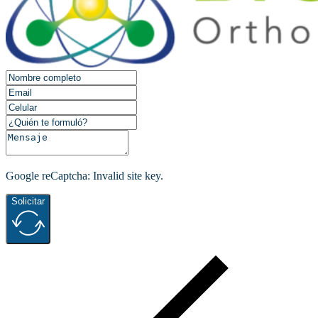
Google reCaptcha: Invalid site key.
Solicitar