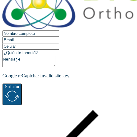
Google reCaptcha: Invalid site key.
Solicitar